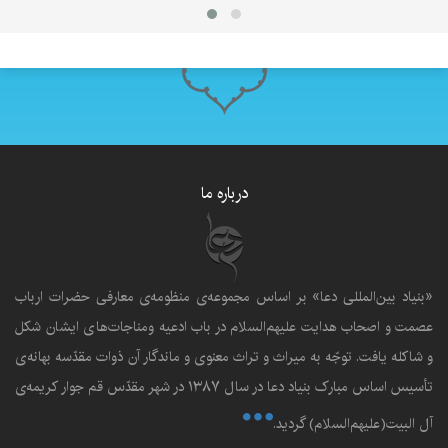
درباره ما
«بنياد بين‌المللى دعا» بر اساس مجموعه‌ی منظومه‌ی معارفى حضرات ارباب
عصمت و اصحاب هدايت عليهم‌السلام در باب ادعيه ومناجات‌هاى ايشان شکل
و شاکله يافت. توجّه به ميراث و تراث معنوى و ماندگار آن ذوات مقدّسه بهانه‌ى
تأسيس اساس مبارک بنياد دعا در سال ۱۳۸۷ در شهر مقدّس قم جوار کريمه‌ی
آل البيت(علیهم‌السلام) گرديد.