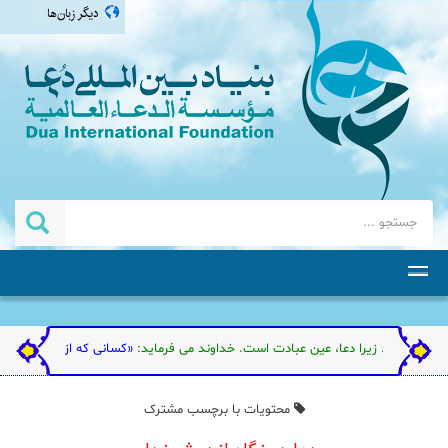
دیگر زبان‌ها
العربية
english
اردو
தமிழ்
ته است. زیرا دعا، عین عبادت است. خداوند می فرماید:
«کسانی که از عبادت من گردن فر
محتویات با برچسب مشترک