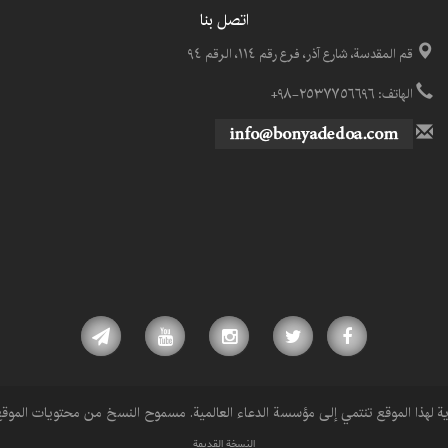
اتصل بنا
قم المقدسة، شارع آذر، فرع رقم ١١٤، الرقم ٩٤
الهاتف: ٢٥٣٧٧٥٦٦٩٦-٩٨+
وية لهذا الموقع تنتمي إلى مؤسسة الدعاء العالمية. مسموح النسخ من محتويات المو
النسخة القديمة