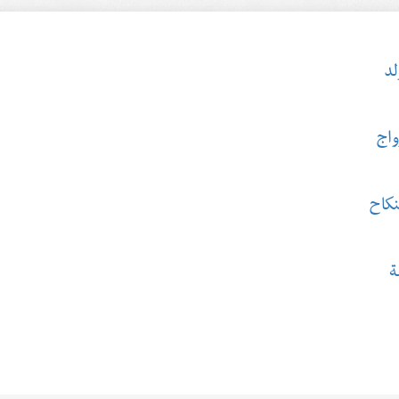
لد
واج
نكاح
ة