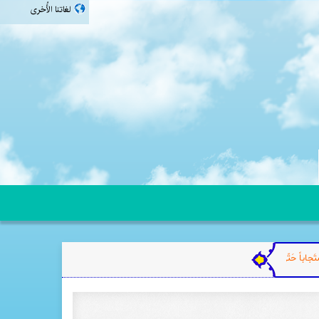
لغاتنا الأُخرى
فارسی
english
اردو
தமிழ்
َجاباً حَتّی إِنَّه لَو دَعا عَلی صَخرةٍ لَانشَقَّت بِنِصفَينِ.