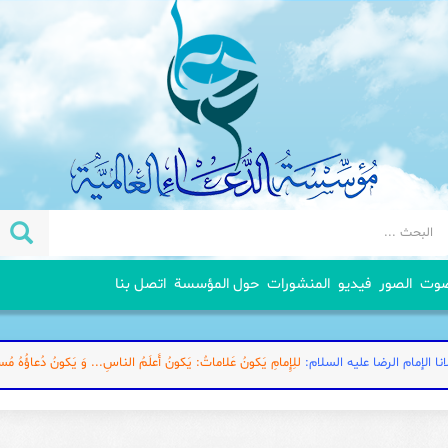
صوت
الصور
فيديو
المنشورات
حول المؤسسة
اتصل بنا
نا الإمام الرضا علیه السلام:
للِإِمامِ يَکونُ عَلاماتٌ: يَکونُ أَعلَمُ الناسِ... وَ يَکونُ دُعاؤُهُ مُست