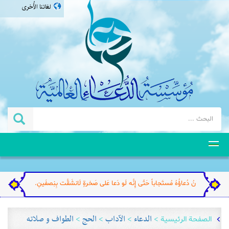
لغاتنا الأُخرى
فارسی
english
اردو
தமிழ்
... وَ يَکونُ دُعاؤُهُ مُستَجاباً حَتّی إِنَّه لَو دَعا عَلی صَخرةٍ لَانشَقَّت بِنِصفَينِ.
>
الدعاء
>
الآداب
>
الحج
>
الطواف و صلاته
الصفحة الرئيسية