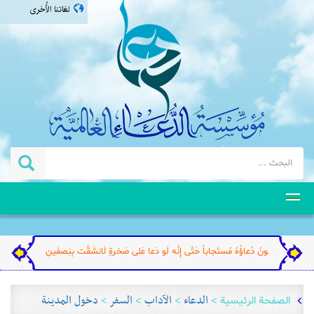
لغاتنا الأُخرى
فارسی
english
اردو
தமிழ்
ِ... وَ يَکونُ دُعاؤُهُ مُستَجاباً حَتّی إِنَّه لَو دَعا عَلی صَخرةٍ لَانشَقَّت بِنِصفَينِ.
>
الدعاء
>
الآداب
>
السفر
>
دخول المدينة
الصفحة الرئيسية