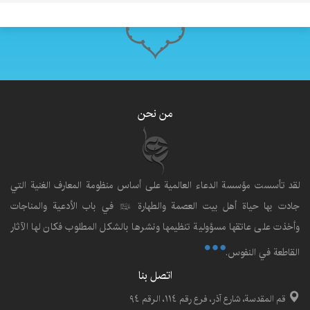
من نحن
لقد تأسست مؤسسة الدعاء العالمية على أساس منظومة المعارف الغنية التي
ادت بها حياة أهل بيت العصمة والطهارة
في باب الأدعية والمناجات
عليهم‌السلام
وأخذت على عاتقها مسؤولية تنظيمها ونشرها بالشكل المطلوب فكان لها الآثار
القاطعة في النفوس.
اتصل بنا
قم المقدسة، شارع آذر، فرع رقم ١١٤، الرقم ٩٤