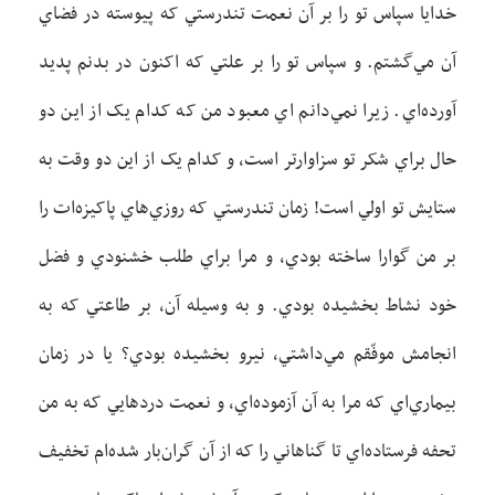
خدايا سپاس تو را بر آن نعمت تندرستي که پيوسته در فضاي
آن مي‌گشتم. و سپاس تو را بر علتي که اکنون در بدنم پديد
آورده‌اي. زيرا نمي‌دانم اي معبود من که کدام يک از اين دو
حال براي شکر تو سزاوارتر است، و کدام يک از اين دو وقت به
ستايش تو اولي است! زمان تندرستي که روزي‌هاي پاکيزه‌ات را
بر من گوارا ساخته بودي، و مرا براي طلب خشنودي و فضل
خود نشاط بخشيده بودي. و به وسيله آن، بر طاعتي که به
انجامش موفّقم مي‌داشتي، نيرو بخشيده بودي؟ يا در زمان
بيماري‌اي که مرا به آن آزموده‌اي، و نعمت دردهايي که به من
تحفه فرستاده‌اي تا گناهاني را که از آن گران‌بار شده‌ام تخفيف