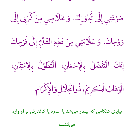
صَرْعَتِي إِلَى تَجَاوُزِكَ، وَ خَلَاصِي مِنْ كَرْبِي إِلَى
رَوْحِكَ، وَ سَلَامَتِي مِنْ هَذِهِ الشّدّةِ إِلَى فَرَجِكَ‏
إِنّكَ الْمُتَفَضّلُ بِالْإِحْسَانِ، الْمُتَطَوّلُ بِالِامْتِنَانِ،
الْوَهّابُ الْكَرِيمُ، ذُو الْجَلَالِ وَ الْإِكْرَامِ.
نيايش هنگامی که بيمار می‌شد يا اندوه يا گرفتارئی بر او وارد
می‌گشت