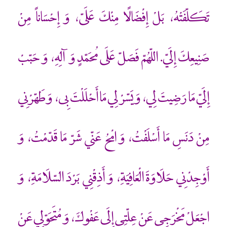
تَكَلّفَتْهُ، بَلْ إِفْضَالًا مِنْكَ عَلَيّ، وَ إِحْسَاناً مِنْ
صَنِيعِكَ إِلَيّ. اللّهُمّ فَصَلّ عَلَى مُحَمّدٍ وَ آلِهِ، وَ حَبّبْ
إِلَيّ مَا رَضِيتَ لِي، وَ يَسّرْ لِي مَا أَحْلَلْتَ بِي، وَ طَهّرْنِي
مِنْ دَنَسِ مَا أَسْلَفْتُ، وَ امْحُ عَنّي شَرّ مَا قَدّمْتُ، وَ
أَوْجِدْنِي حَلَاوَةَ الْعَافِيَةِ، وَ أَذِقْنِي بَرْدَ السّلَامَةِ، وَ
اجْعَلْ مَخْرَجِي عَنْ عِلّتِي إِلَى عَفْوِكَ، وَ مُتَحَوّلِي عَنْ