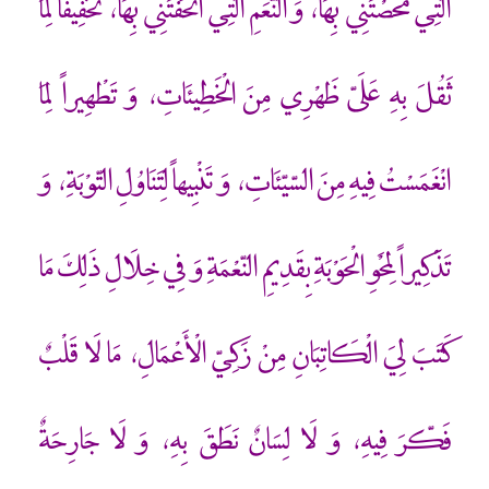
الّتِي مَحّصْتَنِي بِهَا، وَ النّعَمِ الّتِي أَتْحَفْتَنِي بِهَا، تَخْفِيفاً لِمَا
ثَقُلَ بِهِ عَلَيّ ظَهْرِي مِنَ الْخَطِيئَاتِ، وَ تَطْهِيراً لِمَا
انْغَمَسْتُ فِيهِ مِنَ السّيّئَاتِ، وَ تَنْبِيهاً لِتَنَاوُلِ التّوْبَةِ، وَ
تَذْكِيراً لِمَحْوِ الْحَوْبَةِ بِقَدِيمِ النّعْمَةِ وَ فِي خِلَالِ ذَلِكَ مَا
كَتَبَ لِيَ الْكَاتِبَانِ مِنْ زَكِيّ الْأَعْمَالِ، مَا لَا قَلْبٌ
فَكّرَ فِيهِ، وَ لَا لِسَانٌ نَطَقَ بِهِ، وَ لَا جَارِحَةٌ