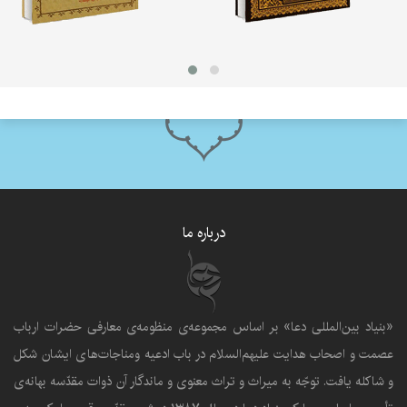
درباره ما
«بنياد بين‌المللى دعا» بر اساس مجموعه‌ی منظومه‌ی معارفى حضرات ارباب
عصمت و اصحاب هدايت عليهم‌السلام در باب ادعيه ومناجات‌هاى ايشان شکل
و شاکله يافت. توجّه به ميراث و تراث معنوى و ماندگار آن ذوات مقدّسه بهانه‌ى