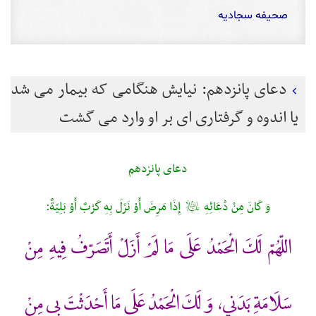
صحیفه سجادیه
دعای پانزدهم: نیایش هنگامی که بیمار می شد
یا اندوه و گرفتاری ای بر او وارد می گشت
دعای پانزدهم
وَ كَانَ مِنْ دُعَائِهِ
إِذَا مَرِضَ أَوْ نَزَلَ بِهِ كَرْبٌ أَوْ بَلِيّةٌ:
عليه‌السلام
اللّهُمّ لَكَ الْحَمْدُ عَلَى مَا لَمْ أَزَلْ أَتَصَرّفُ فِيهِ مِنْ
سَلَامَةِ بَدَنِي، وَ لَكَ الْحَمْدُ عَلَى مَا أَحْدَثْتَ بِي مِنْ