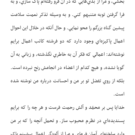
بخشي، و مرا از بدي‌هايي که در آن فرو رفته‌ام پاک سازي، و به
فرا گرفتن توبه متنبهم کني. و به وسيله تذکر نعمت سلامت
پيشين گناه بزرگم را محو نمايي. و حال آنکه در خلال اين احوال
اعمال پاکيزه‌اي وجود دارد که دو فرشته کاتب اعمال برايم
نوشته‌اند: اعمالي که فکر آن به خاطري نگذشته، و زباني به آن
گويا نشده، و هيچ کدام از اعضاء در انجامش رنج نبرده است.
بلکه از روي تفضل تو بر من و احسانت درباره من نوشته شده
است.
خدايا پس بر محمّد و آلش رحمت فرست و هر چه را که برايم
پسنديده‌اي در نظرم محبوب ساز. و تحمل آنچه را که بر من
وارد ساخته‌اي آسان فرماي و مرا از آلودگي اعمال پيشينم پاک