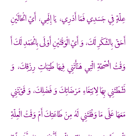
عِلّةٍ فِي جَسَدِي‏ فَمَا أَدْرِي، يَا إِلَهِي، أَيّ الْحَالَيْنِ
أَحَقّ بِالشّكْرِ لَكَ، وَ أَيّ الْوَقْتَيْنِ أَوْلَى بِالْحَمْدِ لَكَ‏ أَ
وَقْتُ الصّحّةِ الّتِي هَنّأْتَنِي فِيهَا طَيّبَاتِ رِزْقِكَ، وَ
نَشّطْتَنِي بِهَا لِابْتِغَاءِ مَرْضَاتِكَ وَ فَضْلِكَ، وَ قَوّيْتَنِي
مَعَهَا عَلَى مَا وَفّقْتَنِي لَهُ مِنْ طَاعَتِكَ‏ أَمْ وَقْتُ الْعِلّةِ