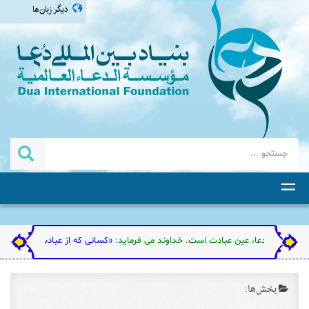
دیگر زبان‌ها
العربية
english
اردو
தமிழ்
 زیرا دعا، عین عبادت است. خداوند می فرماید:
«کسانی که از عبادت من گردن فرازی کنن
بخش‌ها: