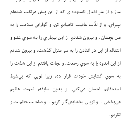
ساز و از شر افعال ناستوده‌اي که از اين پيش مرتکب شده‌ام
بپيراي. و از لذّت عافيت کاميابم کن، و گوارايي سلامت را به
من بچشان، و بيرون شدنم از اين بيماري را به سوي عفو و
انتقالم از اين در افتادن را به سر منزل گذشت، و بيرون شدنم
از اين اندوه را به سوي رحمت، و نجات يافتنم از اين شدّت را
به سوي گشايش خودت قرار ده، زيرا تويي که بي‌شرط
استحقاق، احسان مي‌کني. و بدون سابقه، نعمت عظيم
مي‌بخشي. و تويي بخشايش‌گر کريم. و صاحب عظمت و
تکريم.