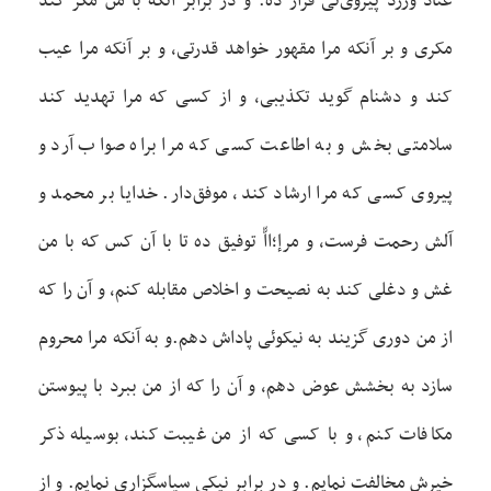
عناد ورزد پيروی‌ئی قرار ده. و در برابر آنکه با من مکر کند
مکری و بر آنکه مرا مقهور خواهد قدرتی، و بر آنکه مرا عيب
کند و دشنام گويد تکذيبی، و از کسی که مرا تهديد کند
سلامتی بخش و به اطاعت کسی که مرا براه صواب آرد و
پيروی کسی که مرا ارشاد کند، موفق‌دار. خدايا بر محمد و
آلش رحمت فرست، و مرإ؛ااّّ توفيق ده تا با آن کس که با من
غش و دغلی کند به نصيحت و اخلاص مقابله کنم، و آن را که
از من دوری گزيند به نيکوئی پاداش دهم.و به آنکه مرا محروم
سازد به بخشش عوض دهم، و آن را که از من ببرد با پيوستن
مکافات کنم، و با کسی که از من غيبت کند، بوسيله ذکر
خيرش مخالفت نمايم. و در برابر نيکی سپاسگزاری نمايم. و از