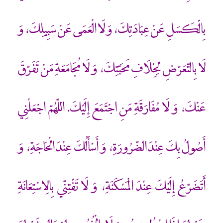
بِالْكَسَلِ عَنْ عِبَادَتِكَ، وَ لَا الْعَمَى عَنْ سَبِيلِكَ، وَ
لَا بِالتّعَرّضِ لِخِلَافِ مَحَبّتِكَ، وَ لَا مُجَامَعَةِ مَنْ تَفَرّقَ
عَنْكَ، وَ لَا مُفَارَقَةِ مَنِ اجْتَمَعَ إِلَيْكَ.
اللّهُمّ اجْعَلْنِي
أَصُولُ بِكَ عِنْدَ الضّرُورَةِ، وَ أَسْأَلُكَ عِنْدَ الْحَاجَةِ، وَ
أَتَضَرّعُ إِلَيْكَ عِنْدَ الْمَسْكَنَةِ، وَ لَا تَفْتِنّي بِالِاسْتِعَانَةِ