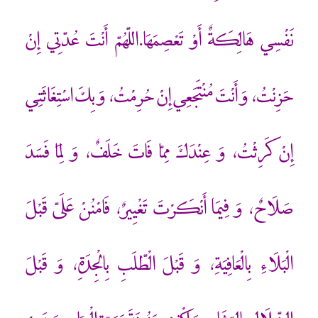
نَفْسِي هَالِكَةٌ أَوْ تَعْصِمَهَا.اللّهُمّ أَنْتَ عُدّتِي إِنْ
حَزِنْتُ، وَ أَنْتَ مُنْتَجَعِي إِنْ حُرِمْتُ، وَ بِكَ اسْتِغَاثَتِي
إِنْ كَرِثْتُ، وَ عِنْدَكَ مِمّا فَاتَ خَلَفٌ، وَ لِمَا فَسَدَ
صَلَاحٌ، وَ فِيمَا أَنْكَرْتَ تَغْيِيرٌ، فَامْنُنْ عَلَيّ قَبْلَ
الْبَلَاءِ بِالْعَافِيَةِ، وَ قَبْلَ الْطّلَبِ بِالْجِدَةِ، وَ قَبْلَ