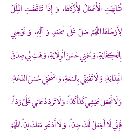
تَشَابَهَتِ الْأَعْمَالُ لِأَزْكَاهَا، وَ إِذَا تَنَاقَضَتِ الْمِلَلُ
لِأَرْضَاهَا.اللّهُمّ صَلّ عَلَى مُحَمّدٍ وَ آلِهِ، وَ تَوّجْنِي
بِالْكِفَايَةِ، وَ سُمْنِي حُسْنَ الْوِلَايَةِ، وَ هَبْ لِي صِدْقَ
الْهِدَايَةِ، وَ لَا تَفْتِنّي بِالسّعَةِ، وَ امْنَحْنِي حُسْنَ الدّعَةِ،
وَ لَا تَجْعَلْ عَيْشِي كَدّاً كَدّاً، وَ لَا تَرُدّ دُعَائِي عَلَيّ رَدّاً،
فَإِنّي لَا أَجْعَلُ لَكَ ضِدّاً، وَ لَا أَدْعُو مَعَكَ نِدّاً.اللّهُمّ