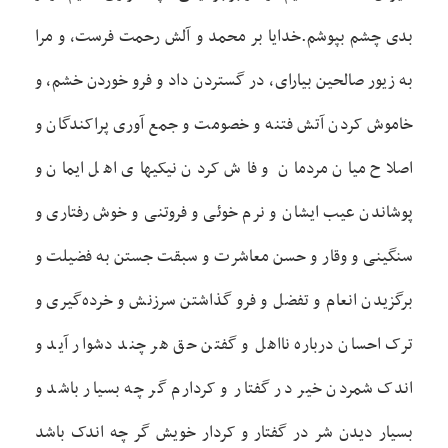
بدی چشم بپوشم.خدايا بر محمد و آلش رحمت فرست، و مرا
به زيور صالحين بيارای، در گستردن داد و فرو خوردن خشم، و
خاموش کردن آتش فتنه و خصومت و جمع آوری پراکندگان و
اصلاح ميان مردمان و فاش کردن نيکيهای اهل ايمان و
پوشاندن عيب ايشان و نرم خوئی و فروتنی و خوش رفتاری و
سنگينی و وقار و حسن معاشرت و سبقت جستن به فضيلت و
برگزيدن انعام و تفضل و فرو گذاشتن سرزنش و خرده‌گيری و
ترک احسان درباره نااهل و گفتن حق هر چند دشوار آيد و
اندک شمردن خير در گفتار و کردارم گر چه بسيار باشد و
بسيار ديدن شر در گفتار و کردار خويش گر چه اندک باشد