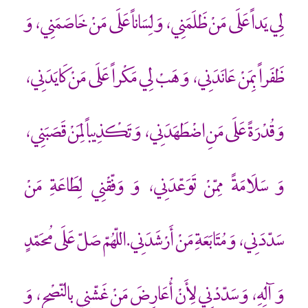
لِي يَداً عَلَى مَنْ ظَلَمَنِي، وَ لِسَاناً عَلَى مَنْ خَاصَمَنِي، وَ
ظَفَراً بِمَنْ عَانَدَنِي، وَ هَبْ لِي مَكْراً عَلَى مَنْ كَايَدَنِي،
وَ قُدْرَةً عَلَى مَنِ اضْطَهَدَنِي، وَ تَكْذِيباً لِمَنْ قَصَبَنِي،
وَ سَلَامَةً مِمّنْ تَوَعّدَنِي، وَ وَفّقْنِي لِطَاعَةِ مَنْ
سَدّدَنِي، وَ مُتَابَعَةِ مَنْ أَرْشَدَنِي.اللّهُمّ صَلّ عَلَى مُحَمّدٍ
وَ آلِهِ، وَ سَدّدْنِي لِأَنْ أُعَارِضَ مَنْ غَشّنِي بِالنّصْحِ، وَ