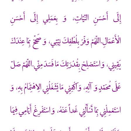
إِلَى أَحْسَنِ النّيّاتِ، وَ بِعَمَلِي إِلَى أَحْسَنِ
الْأَعْمَالِ.اللّهُمّ وَفّرْ بِلُطْفِكَ نِيّتِي، وَ صَحّحْ بِمَا عِنْدَكَ
يَقِينِي، وَ اسْتَصْلِحْ بِقُدْرَتِكَ مَا فَسَدَ مِنّي.اللّهُمّ صَلّ
عَلَى مُحَمّدٍ وَ آلِهِ، وَ اكْفِنِي مَا يَشْغَلُنِي الِاهْتِمَامُ بِهِ، وَ
اسْتَعْمِلْنِي بِمَا تَسْأَلُنِي غَداً عَنْهُ، وَ اسْتَفْرِغْ أَيّامِي فِيمَا