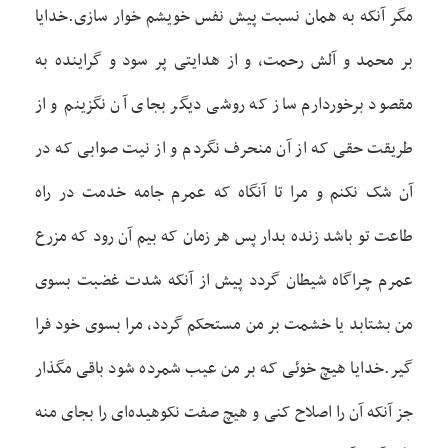
مگر آنکه به همان نسبت پيش نفس خويشم خوار سازی.خدايا
بر محمد و آلش رحمت، و از هدايتی پر سود و گراينده به
مقصود برخوردارم ساز که روشی ديگر بجای آن نگزينم و از
طريقت حقی که از آن منحرف نگردم و از نيت صوابی که در
آن شک نکنم و مرا تا آنگاه که عمرم جامه خدمت در راه
طاعت تو باشد زنده بدار پس هر زمان که بيم آن رود که مزرع
عمرم چراگاه شيطان گردد پيش از آنکه شدت غضبت بسوی
من بشتابد يا خشمت بر من مستحکم گردد، مرا بسوی خود فرا
گير.خدايا هيچ خوئی که بر من عيب شمرده شود باقی مگذار
جز آنکه آن را اصلاح کنی و هيچ صفت نکوهيده‌ای را بجای منه