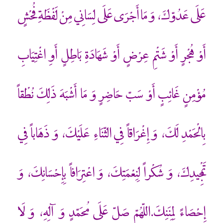
عَلَى عَدُوّكَ، وَ مَا أَجْرَى عَلَى لِسَانِي مِنْ لَفْظَةِ فُحْشٍ
أَوْ هُجْرٍ أَوْ شَتْمِ عِرْضٍ أَوْ شَهَادَةِ بَاطِلٍ أَوِ اغْتِيَابِ
مُؤْمِنٍ غَائِبٍ أَوْ سَبّ حَاضِرٍ وَ مَا أَشْبَهَ ذَلِكَ نُطْقاً
بِالْحَمْدِ لَكَ، وَ إِغْرَاقاً فِي الثّنَاءِ عَلَيْكَ، وَ ذَهَاباً فِي
تَمْجِيدِكَ، وَ شُكْراً لِنِعْمَتِكَ، وَ اعْتِرَافاً بِإِحْسَانِكَ، وَ
إِحْصَاءً لِمِنَنِكَ.اللّهُمّ صَلّ عَلَى مُحَمّدٍ وَ آلِهِ، وَ لَا