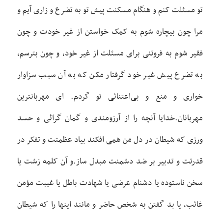
تو مسئلت کنم و هنگام مسکنت پيش تو به تضرع و زاری آيم و
مرا چون بيچاره شوم به کمک خواستن از غير خودت و چون
فقير شوم به فروتنی برای مسئلت از غير خود، و چون بترسم،
به تضرع پيش غير خود گرفتار مکن که به آن سبب سزاوار
خواری و منع و بی‌اعتنائی تو گردم. ای مهربانترين
مهربانان.خدايا آنچه را از آرزومندی و گمان گرائی و حسد
ورزی که شيطان در دل من همی افکند بياد عظمتت و تفکر در
قدرتت و تدبير بر ضد دشمنت مبدل ساز.و آن کلمه زشت يا
سخن ناستوده يا دشنام عرضی يا شهادت باطل يا غيبت مؤمن
غائب، يا بد گفتن به شخص حاضر و مانند اينها را که شيطان