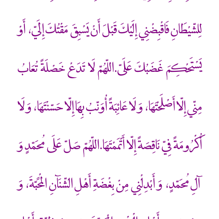
لِلشّيْطَانِ فَاقْبِضْنِي إِلَيْكَ قَبْلَ أَنْ يَسْبِقَ مَقْتُكَ إِلَيّ، أَوْ
يَسْتَحْكِمَ غَضَبُكَ عَلَيّ.اللّهُمّ لَا تَدَعْ خَصْلَةً تُعَابُ
مِنّي إِلّا أَصْلَحْتَهَا، وَ لَا عَائِبَةً أُوَنّبُ بِهَا إِلّا حَسّنْتَهَا، وَ لَا
أُكْرُومَةً فِيّ نَاقِصَةً إِلّا أَتْمَمْتَهَا.اللّهُمّ صَلّ عَلَى مُحَمّدٍ وَ
آلِ مُحَمّدٍ، وَ أَبْدِلْنِي مِنْ بِغْضَةِ أَهْلِ الشّنَ‏آنِ الْمَحَبّةَ، وَ