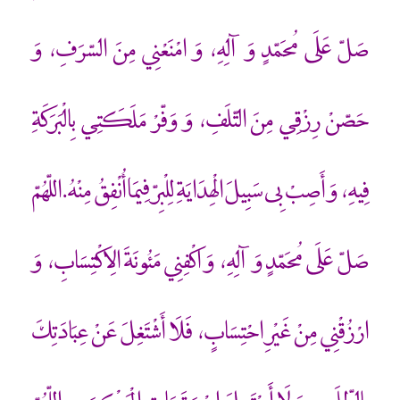
صَلّ عَلَى مُحَمّدٍ وَ آلِهِ، وَ امْنَعْنِي مِنَ السّرَفِ، وَ
حَصّنْ رِزْقِي مِنَ التّلَفِ، وَ وَفّرْ مَلَكَتِي بِالْبَرَكَةِ
فِيهِ، وَ أَصِبْ بِي سَبِيلَ الْهِدَايَةِ لِلْبِرّ فِيمَا أُنْفِقُ مِنْهُ.اللّهُمّ
صَلّ عَلَى مُحَمّدٍ وَ آلِهِ، وَ اكْفِنِي مَئُونَةَ الِاكْتِسَابِ، وَ
ارْزُقْنِي مِنْ غَيْرِ احْتِسَابٍ، فَلَا أَشْتَغِلَ عَنْ عِبَادَتِكَ