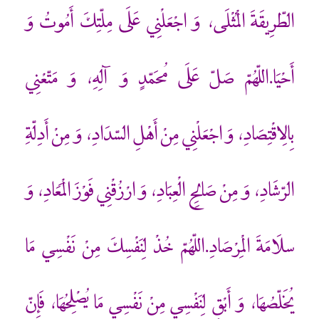
الطّرِيقَةَ الْمُثْلَى، وَ اجْعَلْنِي عَلَى مِلّتِكَ أَمُوتُ وَ
أَحْيَا.اللّهُمّ صَلّ عَلَى مُحَمّدٍ وَ آلِهِ، وَ مَتّعْنِي
بِالِاقْتِصَادِ، وَ اجْعَلْنِي مِنْ أَهْلِ السّدَادِ، وَ مِنْ أَدِلّةِ
الرّشَادِ، وَ مِنْ صَالِحِ الْعِبَادِ، وَ ارْزُقْنِي فَوْزَ الْمَعَادِ، وَ
سلَامَةَ الْمِرْصَادِ.اللّهُمّ خُذْ لِنَفْسِكَ مِنْ نَفْسِي مَا
يُخَلّصُهَا، وَ أَبْقِ لِنَفْسِي مِنْ نَفْسِي مَا يُصْلِحُهَا، فَإِنّ