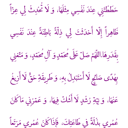
حَطَطْتَنِي عِنْدَ نَفْسِي مِثْلَهَا، وَ لَا تُحْدِثْ لِي عِزّاً
ظَاهِراً إِلّا أَحْدَثْتَ لِي ذِلّةً بَاطِنَةً عِنْدَ نَفْسِي
بِقَدَرِهَا.اللّهُمّ صَلّ عَلَى مُحَمّدٍ وَ آلِ مُحَمّدٍ، وَ مَتّعْنِي
بِهُدًى صَالِحٍ لَا أَسْتَبْدِلُ بِهِ، وَ طَرِيقَةِ حَقّ‏ٍ لَا أَزِيغُ
عَنْهَا، وَ نِيّةِ رُشْدٍ لَا أَشُكّ فِيهَا، وَ عَمّرْنِي مَا كَانَ
عُمُرِي بِذْلَةً فِي طَاعَتِكَ، فَإِذَا كَانَ عُمُرِي مَرْتَعاً