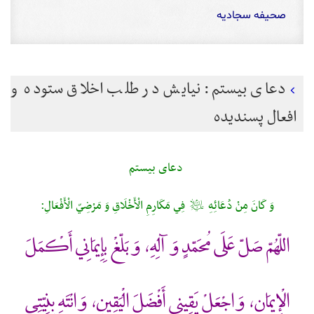
صحیفه سجادیه
دعای بیستم: نیایش در طلب اخلاق ستوده و
افعال پسندیده
دعای بیستم
وَ كَانَ مِنْ دُعَائِهِ
فِي مَكَارِمِ الْأَخْلَاقِ وَ مَرْضِيّ الْأَفْعَالِ:
عليه‌السلام
اللّهُمّ صَلّ عَلَى مُحَمّدٍ وَ آلِهِ، وَ بَلّغْ بِإِيمَانِي أَكْمَلَ
الْإِيمَانِ، وَ اجْعَلْ يَقِينِي أَفْضَلَ الْيَقِينِ، وَ انْتَهِ بِنِيّتِي