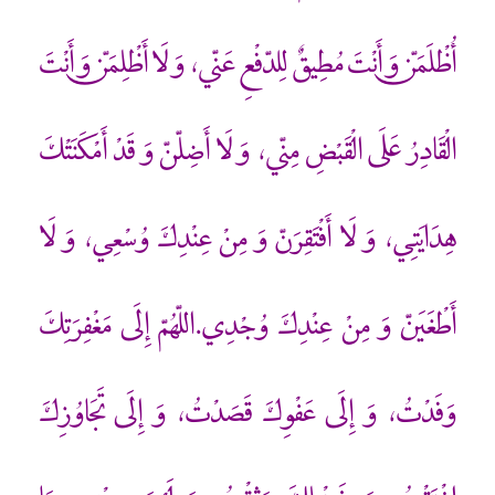
أُظْلَمَنّ وَ أَنْتَ مُطِيقٌ لِلدّفْعِ عَنّي، وَ لَا أَظْلِمَنّ وَ أَنْتَ
الْقَادِرُ عَلَى الْقَبْضِ مِنّي، وَ لَا أَضِلّنّ وَ قَدْ أَمْكَنَتْكَ
هِدَايَتِي، وَ لَا أَفْتَقِرَنّ وَ مِنْ عِنْدِكَ وُسْعِي، وَ لَا
أَطْغَيَنّ وَ مِنْ عِنْدِكَ وُجْدِي.اللّهُمّ إِلَى مَغْفِرَتِكَ
وَفَدْتُ، وَ إِلَى عَفْوِكَ قَصَدْتُ، وَ إِلَى تَجَاوُزِكَ