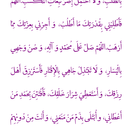
بِالطّلَبِ، وَ لَا أَحْتَمِلَ إِصْرَ تَبِعَاتِ الْمَكْسَبِ.اللّهُمّ
فَأَطْلِبْنِي بِقُدْرَتِكَ مَا أَطْلُبُ، وَ أَجِرْنِي بِعِزّتِكَ مِمّا
أَرْهَبُ.اللّهُمّ صَلّ عَلَى مُحَمّدٍ وَ آلِهِ، وَ صُنْ وَجْهِي
بِالْيَسَارِ، وَ لَا تَبْتَذِلْ جَاهِي بِالْإِقْتَارِ فَأَسْتَرْزِقَ أَهْلَ
رِزْقِكَ، وَ أَسْتَعْطِيَ شِرَارَ خَلْقِكَ، فَأَفْتَتِنَ بِحَمْدِ مَنْ
أَعْطَانِي، و أُبْتَلَى بِذَمّ مَنْ مَنَعَنِي، وَ أَنْتَ مِنْ دُونِهِمْ