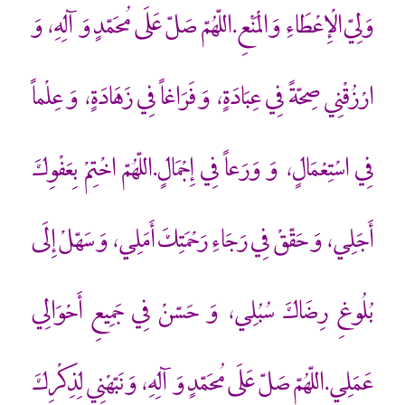
وَلِيّ الْإِعْطَاءِ وَ الْمَنْعِ.اللّهُمّ صَلّ عَلَى مُحَمّدٍ وَ آلِهِ، وَ
ارْزُقْنِي صِحّةً فِي عِبَادَةٍ، وَ فَرَاغاً فِي زَهَادَةٍ، وَ عِلْماً
فِي اسْتِعْمَالٍ، وَ وَرَعاً فِي إِجْمَالٍ.اللّهُمّ اخْتِمْ بِعَفْوِكَ
أَجَلِي، وَ حَقّقْ فِي رَجَاءِ رَحْمَتِكَ أَمَلِي، وَ سَهّلْ إِلَى
بُلُوغِ رِضَاكَ سُبُلِي، وَ حَسّنْ فِي جَمِيعِ أَحْوَالِي
عَمَلِي.اللّهُمّ صَلّ عَلَى مُحَمّدٍ وَ آلِهِ، وَ نَبّهْنِي لِذِكْرِكَ