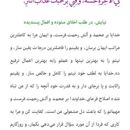
فِي الْ‏آخِرَةِ حَسَنَةً، وَ قِنِي بِرَحْمَتِكَ عَذَابَ النّارِ.
نيايش، در طلب اخلاق ستوده و افعال پسنديده
خدايا بر محمد و آلش رحمت فرست، و ايمان مرا به کاملترين
مراتب ايمان برسان، و يقينم را فاضلترين درجات يقين ساز، و
نيتم را به بهترين نيتها و عملم رابه بهترين اعمال ترفيع
ده.خدايا به لطف خود نيتم را کامل و خالص ساز. و يقينم
راثابت و پا برجای دار و به قدرت خود آنچه را که از من تباه
شده اصلاح فرمای.خداوندا بر محمد و آلش رحمت فرست و
مهماتم را که باعث دل مشغولی من است، کفايت کن و مرا به
کاری که فردا از آن مورد سؤال قرار می‌دهی بگمار، و روزگارم