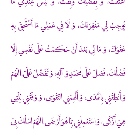
اشْتَقْتُ، وَ بِفَضْلِكَ وَثِقْتُ، وَ لَيْسَ عِنْدِي مَا
يُوجِبُ لِي مَغْفِرَتَكَ، وَ لَا فِي عَمَلِي مَا أَسْتَحِقّ بِهِ
عَفْوَكَ، وَ مَا لِي بَعْدَ أَنْ حَكَمْتُ عَلَى نَفْسِي إِلّا
فَضْلُكَ، فَصَلّ عَلَى مُحَمّدٍ وَ آلِهِ، وَ تَفَضّلْ عَلَيّ.اللّهُمّ
وَ أَنْطِقْنِي بِالْهُدَى، وَ أَلْهِمْنِي التّقْوَى، وَ وَفّقْنِي لِلّتِي
هِيَ أَزْكَى، وَ اسْتَعْمِلْنِي بِمَا هُوَ أَرْضَى.اللّهُمّ اسْلُكْ بِيَ