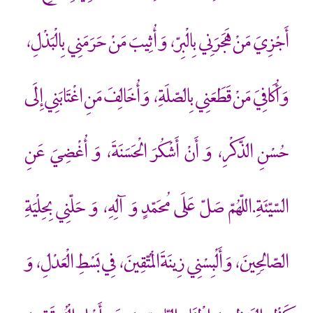
أَجْزِيَ مَنْ هَجَرَنِي بِالْبِرّ، وَ أُثِيبَ مَنْ حَرَمَنِي بِالْبَذْلِ،
وَ أُكَافِيَ مَنْ قَطَعَنِي بِالصّلَةِ، وَ أُخَالِفَ مَنِ اغْتَابَنِي إِلَى
حُسْنِ الذّكْرِ، وَ أَنْ أَشْكُرَ الْحَسَنَةَ، وَ أُغْضِيَ عَنِ
السّيّئَةِ.اللّهُمّ صَلّ عَلَى مُحَمّدٍ وَ آلِهِ، وَ حَلّنِي بِحِلْيَةِ
الصّالِحِينَ، وَ أَلْبِسْنِي زِينَةَ الْمُتّقِينَ، فِي بَسْطِ الْعَدْلِ، وَ