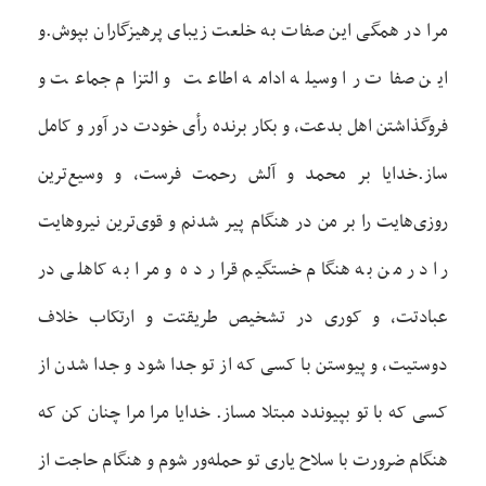
مرا در همگی اين صفات به خلعت زيبای پرهيزگاران بپوش.و
اين صفات را وسيله ادامه اطاعت و التزام جماعت و
فروگذاشتن اهل بدعت، و بکار برنده رأی خودت در آور و کامل
ساز.خدايا بر محمد و آلش رحمت فرست، و وسيع‌ترين
روزی‌هايت را بر من در هنگام پير شدنم و قوی‌ترين نيروهايت
را در من به هنگام خستگيم قرار ده و مرا به کاهلی در
عبادتت، و کوری در تشخيص طريقتت و ارتکاب خلاف
دوستيت، و پيوستن با کسی که از تو جدا شود و جدا شدن از
کسی که با تو بپيوندد مبتلا مساز. خدايا مرا مرا چنان کن که
هنگام ضرورت با سلاح ياری تو حمله‌ور شوم و هنگام حاجت از