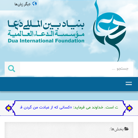
دیگر زبان‌ها
العربية
english
اردو
தமிழ்
ت است. خداوند می فرماید:
«کسانی که از عبادت من گردن فرازی کنند؛ به زودی با خواری
بخش‌ها: