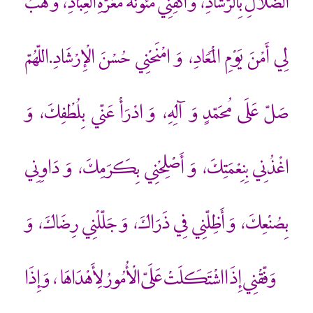
الضّلَالِ بِالرّشَادِ، وَ اكْفِنِي مَئُونَةَ مَعَرّةِ الْعِبَادِ، وَ هَبْ
لِي أَمْنَ يَوْمِ الْمَعَادِ، وَ امْنَحْنِي حُسْنَ الْإِرْشَادِ.اللّهُمّ
صَلّ عَلَى مُحَمّدٍ وَ آلِهِ، وَ ادْرَأْ عَنّي بِلُطْفِكَ، وَ
اغْذُنِي بِنِعْمَتِكَ، وَ أَصْلِحْنِي بِكَرَمِكَ، وَ دَاوِنِي
بِصُنْعِكَ، وَ أَظِلّنِي فِي ذَرَاكَ، وَ جَلّلْنِي رِضَاكَ، وَ
وَفّقْنِي إِذَا اشْتَكَلَتْ عَلَيّ الْأُمُورُ لِأَهْدَاهَا، وَ إِذَا