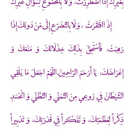
بِغَيْرِكَ إِذَا اضْطُرِرْتُ، وَ لَا بِالْخُضُوعِ لِسُؤَالِ غَيْرِكَ
إِذَا افْتَقَرْتُ، وَ لَا بِالتّضَرّعِ إِلَى مَنْ دُونَكَ إِذَا
رَهِبْتُ، فَأَسْتَحِقّ بِذَلِكَ خِذْلَانَكَ وَ مَنْعَكَ وَ
إِعْرَاضَكَ، يَا أَرْحَمَ الرّاحِمِينَ.اللّهُمّ اجْعَلْ مَا يُلْقِي
الشّيْطَانُ فِي رُوعِي مِنَ التّمَنّي وَ التّظَنّي وَ الْحَسَدِ
ذِكْراً لِعَظَمَتِكَ، وَ تَفَكّراً فِي قُدْرَتِكَ، وَ تَدْبِيراً