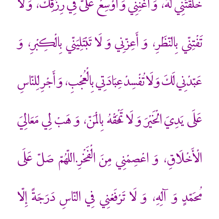
خَلَقْتَنِي لَهُ، وَ أَغْنِنِي وَ أَوْسِعْ عَلَيّ فِي رِزْقِكَ، وَ لَا
تَفْتِنّي بِالنّظَرِ، وَ أَعِزّنِي وَ لَا تَبْتَلِيَنّي بِالْكِبْرِ، وَ
عَبّدْنِي لَكَ وَ لَا تُفْسِدْ عِبَادَتِي بِالْعُجْبِ، وَ أَجْرِ لِلنّاسِ
عَلَى يَدِيَ الْخَيْرَ وَ لَا تَمْحَقْهُ بِالْمَنّ، وَ هَبْ لِي مَعَالِيَ
الْأَخْلَاقِ، وَ اعْصِمْنِي مِنَ الْفَخْرِ.اللّهُمّ صَلّ عَلَى
مُحَمّدٍ وَ آلِهِ، وَ لَا تَرْفَعْنِي فِي النّاسِ دَرَجَةً إِلّا