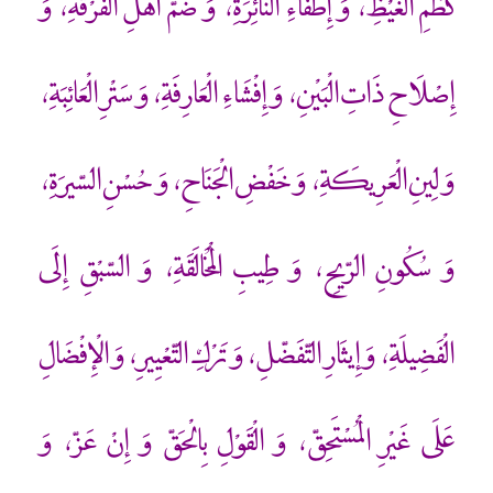
كَظْمِ الغَيْظِ، وَ إِطْفَاءِ النّائِرَةِ، وَ ضَمّ أَهْلِ الْفُرْقَةِ، وَ
إِصْلَاحِ ذَاتِ الْبَيْنِ، وَ إِفْشَاءِ الْعَارِفَةِ، وَ سَتْرِ الْعَائِبَةِ،
وَ لِينِ الْعَرِيكَةِ، وَ خَفْضِ الْجَنَاحِ، وَ حُسْنِ السّيرَةِ،
وَ سُكُونِ الرّيحِ، وَ طِيبِ الْمُخَالَقَةِ، وَ السّبْقِ إِلَى
الْفَضِيلَةِ، وَ إِيثَارِ التّفَضّلِ، وَ تَرْكِ التّعْيِيرِ، وَ الْإِفْضَالِ
عَلَى غَيْرِ الْمُسْتَحِقّ، وَ الْقَوْلِ بِالْحَقّ وَ إِنْ عَزّ، وَ