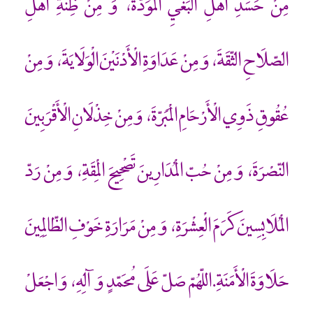
مِنْ حَسَدِ أَهْلِ الْبَغْيِ الْمَوَدّةَ، وَ مِنْ ظِنّةِ أَهْلِ
الصّلَاحِ الثّقَةَ، وَ مِنْ عَدَاوَةِ الْأَدْنَيْنَ الْوَلَايَةَ، وَ مِنْ
عُقُوقِ ذَوِي الْأَرْحَامِ الْمَبَرّةَ، وَ مِنْ خِذْلَانِ الْأَقْرَبِينَ
النّصْرَةَ، وَ مِنْ حُبّ الْمُدَارِينَ تَصْحِيحَ الْمِقَةِ، وَ مِنْ رَدّ
الْمُلَابِسِينَ كَرَمَ الْعِشْرَةِ، وَ مِنْ مَرَارَةِ خَوْفِ الظّالِمِينَ
حَلَاوَةَ الْأَمَنَةِ.اللّهُمّ صَلّ عَلَى مُحَمّدٍ وَ آلِهِ، وَ اجْعَلْ