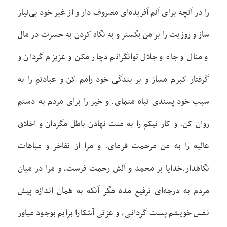
را در آنچه برای آنم آفريده‌ای مصروف دار و از غير خود بی‌نياز
ساز و روزيت را بر من بگستر و به نگاه کردن به حسرت در مال
و منال و جاه و جلال توانگرانم دچار مکن و عزيزم گردان و
گرفتار کبرم مساز و بر بندگی خود رامم کن و عبادتم را به
سبب خود پسندی تباه منمای. و خير را برای مردم به دستم
روان کن. و کار نيکم را به منت نهادن باطل مگردان و اخلاق
عاليه را به من مرحمت فرمای. و مرا از تفاخر و مباهات
نگاهدار.خدايا بر محمد و آلش رحمت فرست، و مرا در ميان
مردم به درجه‌ای ترفيع مده مگر آنکه به همان اندازه پيش
نفس خويشم پست گردانی، و عزتی آشکارا برايم بوجود مياور