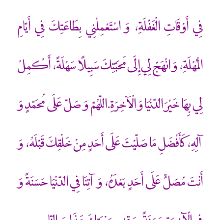
فِي أَوْقَاتِ الْغَفْلَةِ، وَ اسْتَعْمِلْنِي بِطَاعَتِكَ فِي أَيّامِ
الْمُهْلَةِ، وَ انْهَجْ لِي إِلَى مَحَبّتِكَ سَبِيلًا سَهْلَةً، أَكْمِلْ
لِي بِهَا خَيْرَ الدّنْيَا وَ الْ‏آخِرَةِ.اللّهُمّ وَ صَلّ عَلَى مُحَمّدٍ وَ
آلِهِ، كَأَفْضَلِ مَا صَلّيْتَ عَلَى أَحَدٍ مِنْ خَلْقِكَ قَبْلَهُ، وَ
أَنْتَ مُصَلّ‏ٍ عَلَى أَحَدٍ بَعْدَهُ، وَ آتِنَا فِي الدّنْيَا حَسَنَةً وَ