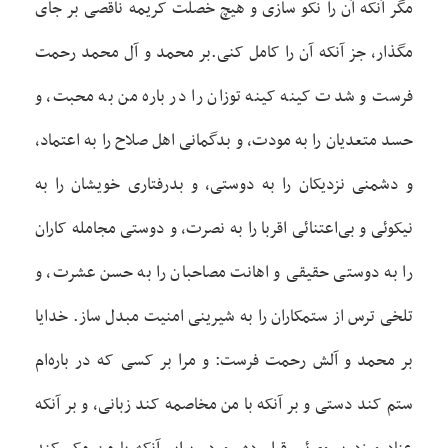
مگر آنکه آن را نکو سازی و هيچ خصلت کريمه ناقصی بر جای
مگذار، جز آنکه آن را کامل کنی.بر محمد و آل محمد رحمت
فرست و شدت کينه کينه توزان را در باره من به محبت، و
حسد متعديان را به مودت، و بدگمانی اهل صلاح را به اعتماد،
و دشمنی نزديکان را به دوستی، و بدرفتاری خويشان را به
نيکوئی و بی‌اعتنائی اقربا را به نصرت، و دوستی مجامله کاران
را به دوستی حقيقی و اهانت مصاحبان را به حسن عشرت، و
تلخی ترس از ستمکاران را به شيرينی امنيت مبدل ساز. خدايا
بر محمد و آلش رحمت فرست: و مرا بر کسی که در باره‌ام
ستم کند دستی و بر آنکه با من مخاصمه کند زبانی، و بر آنکه