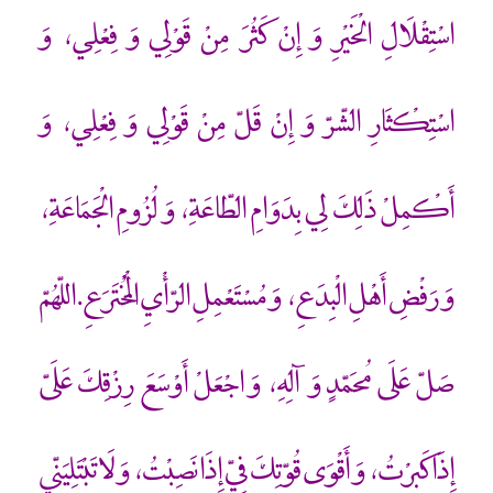
اسْتِقْلَالِ الْخَيْرِ وَ إِنْ كَثُرَ مِنْ قَوْلِي وَ فِعْلِي، وَ
اسْتِكْثَارِ الشّرّ وَ إِنْ قَلّ مِنْ قَوْلِي وَ فِعْلِي، وَ
أَكْمِلْ ذَلِكَ لِي بِدَوَامِ الطّاعَةِ، وَ لُزُومِ الْجَمَاعَةِ،
وَ رَفْضِ أَهْلِ الْبِدَعِ، وَ مُسْتَعْمِلِ الرّأْيِ الْمُخْتَرَعِ.اللّهُمّ
صَلّ عَلَى مُحَمّدٍ وَ آلِهِ، وَ اجْعَلْ أَوْسَعَ رِزْقِكَ عَلَيّ
إِذَا كَبِرْتُ، وَ أَقْوَى قُوّتِكَ فِيّ إِذَا نَصِبْتُ، وَ لَا تَبْتَلِيَنّي