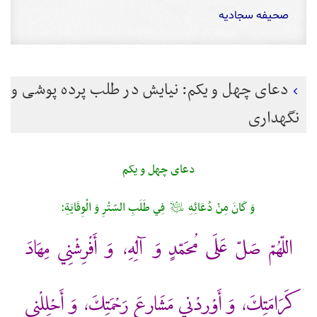
صحیفه سجادیه
دعای چهل و یکم: نیایش در طلب پرده پوشی و
نگهداری
دعای چهل و یکم
وَ كَانَ مِنْ دُعَائِهِ
فِي طَلَبِ السّتْرِ وَ الْوِقَايَةِ:
عليه‌السلام
اللّهُمّ صَلّ عَلَى مُحَمّدٍ وَ آلِهِ، وَ أَفْرِشْنِي مِهَادَ
كَرَامَتِكَ، وَ أَوْرِدْنِي مَشَارِعَ رَحْمَتِكَ، وَ أَحْلِلْنِي