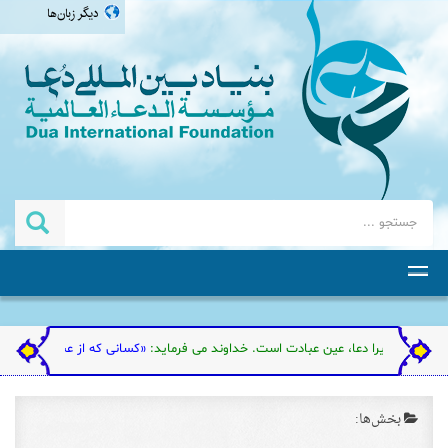
دیگر زبان‌ها
العربية
english
اردو
தமிழ்
ست. زیرا دعا، عین عبادت است. خداوند می فرماید:
«کسانی که از عبادت من گردن فرازی 
بخش‌ها: