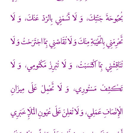
بُحْبُوحَةَ جَنّتِكَ، وَ لَا تَسُمْنِي بِالرّدّ عَنْكَ، وَ لَا
تَحْرِمْنِي بِالْخَيْبَةِ مِنْكَ وَ لَا تُقَاصّنِي بِمَا اجْتَرَحْتُ وَ لَا
تُنَاقِشْنِي بِمَا اكْتَسَبْتُ، وَ لَا تُبْرِزْ مَكْتُومِي، وَ لَا
تَكْشِفْ مَسْتُورِي، وَ لَا تَحْمِلْ عَلَى مِيزَانِ
الْإِنْصَافِ عَمَلِي، وَ لَا تُعْلِنْ عَلَى عُيُونِ الْمَلَإِ خَبَرِي‏