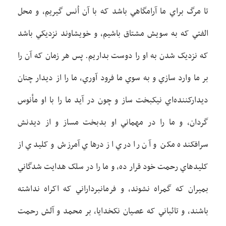
تا مرگ براي ما آرامگاهي باشد که با آن اُنس گيريم، و محل
الفتي که به سويش مشتاق باشيم، و خويشاوند نزديکي باشد
که نزديک شدن به او را دوست بداريم. پس هر زمان که آن را
بر ما وارد سازي و به سوي ما فرود آوري، ما را از ديدار چنان
ديدارکننده‌اي نيکبخت ساز و چون در آيد ما را با او مأنوس
گردان، و ما را در مهماني او بدبخت مساز و از ديدنش
سرافکنده مکن و آن را دري از درهاي آمرزش و کليدي از
کليدهاي رحمت خود قرار ده، و ما را در سلک هدايت شدگاني
بميران که گمراه نشوند، و فرمانبرداراني که اکراه نداشته
باشند، و تائباني که عصيان نکخدايا، بر محمد و آلش رحمت