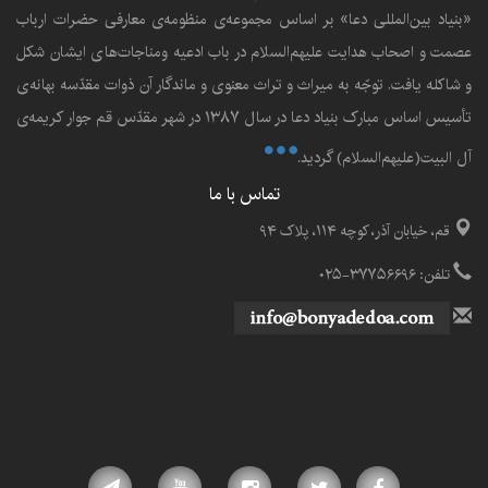
«بنياد بين‌المللى دعا» بر اساس مجموعه‌ی منظومه‌ی معارفى حضرات ارباب
عصمت و اصحاب هدايت عليهم‌السلام در باب ادعيه ومناجات‌هاى ايشان شکل
و شاکله يافت. توجّه به ميراث و تراث معنوى و ماندگار آن ذوات مقدّسه بهانه‌ى
تأسيس اساس مبارک بنياد دعا در سال ۱۳۸۷ در شهر مقدّس قم جوار کريمه‌ی
آل البيت(علیهم‌السلام) گرديد.
تماس با ما
قم، خیابان آذر، کوچه ۱۱۴، پلاک ۹۴
تلفن: ۳۷۷۵۶۶۹۶-۰۲۵