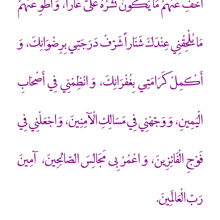
أَخْفِ عَنْهُمْ مَا يَكونُ نَشْرُهُ عَلَيّ عَاراً، وَ اطْوِ عَنْهُمْ
مَا يُلْحِقُنِي عِنْدَكَ شَنَاراً شَرّفْ دَرَجَتِي بِرِضْوَانِكَ، وَ
أَكْمِلْ كَرَامَتِي بِغُفْرَانِكَ، وَ انْظِمْنِي فِي أَصْحَابِ
الْيَمِينِ، وَ وَجّهْنِي فِي مَسَالِكِ الْ‏آمِنِينَ، وَ اجْعَلْنِي فِي
فَوْجِ الْفَائِزِينَ، وَ اعْمُرْ بِي مَجَالِسَ الصّالِحِينَ، آمِينَ
رَبّ الْعَالَمِينَ.