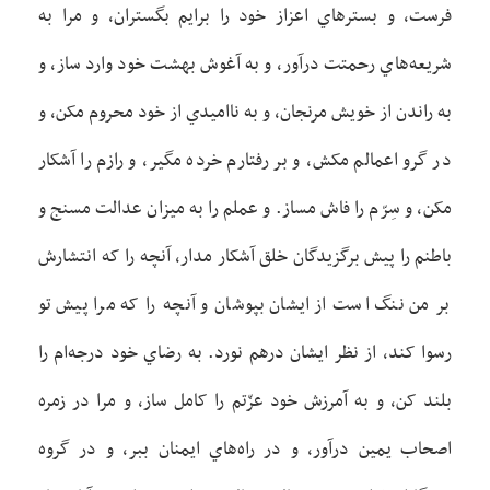
فرست، و بسترهاي اعزاز خود را برايم بگستران، و مرا به
شريعه‌هاي رحمتت درآور، و به آغوش بهشت خود وارد ساز، و
به راندن از خويش مرنجان، و به نااميدي از خود محروم مکن، و
در گرو اعمالم مکش، و بر رفتارم خرده مگير، و رازم را آشکار
مکن، و سِرّم را فاش مساز. و عملم را به ميزان عدالت مسنج و
باطنم را پيش برگزيدگان خلق آشکار مدار، آنچه را که انتشارش
بر من ننگ است از ايشان بپوشان و آنچه را که مرا پيش تو
رسوا کند، از نظر ايشان درهم نورد. به رضاي خود درجه‌ام را
بلند کن، و به آمرزش خود عزّتم را کامل ساز، و مرا در زمره
اصحاب يمين درآور، و در راه‌هاي ايمنان ببر، و در گروه