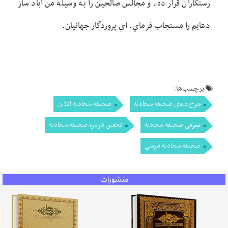
رستگاران قرار ده، و مجالس صالحين را به وسيله من آباد ساز
دعايم را مستجاب فرماي. اي پروردگار جهانيان.
برچسب‌ها:
شرح دعای صحیفه سجادیه
صحیفه سجادیه انلاین
معرفی صحیفه سجادیه
تحقیق درباره صحیفه سجادیه
صحیفه سجادیه فارسی
منشورات