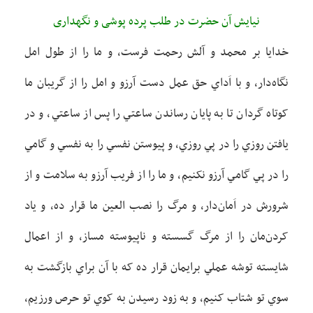
نيايش آن حضرت در طلب پرده پوشی و نگهداری
خدايا بر محمد و آلش رحمت فرست، و ما را از طول امل
نگاه‌دار، و با اَداي حق عمل دست آرزو و امل را از گريبان ما
کوتاه گردان تا به پايان رساندن ساعتي را پس از ساعتي، و در
يافتن روزي را در پي روزي، و پيوستن نفسي را به نفسي و گامي
را در پي گامي آرزو نکنيم، و ما را از فريب آرزو به سلامت و از
شرورش در اَمان‌دار، و مرگ را نصب العين ما قرار ده، و ياد
کردن‌مان را از مرگ گسسته و ناپيوسته مساز، و از اعمال
شايسته توشه عملي برايمان قرار ده که با آن براي بازگشت به
سوي تو شتاب کنيم، و به زود رسيدن به کوي تو حرص ورزيم،