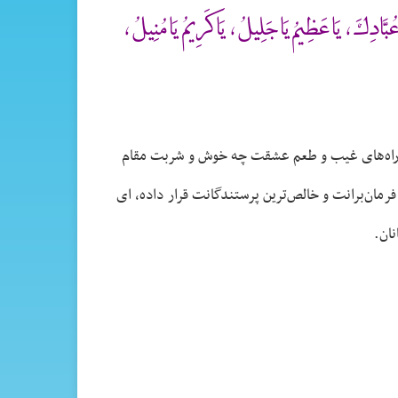
دِكَ ، يَا عَظِيمُ يَا جَلِيلُ ، يَا كَرِيمُ يَا مُنِيلُ ،
در راه‌های غیب و طعم عشقت چه خوش و شربت مقام
فرمان‌برانت و خالص‌ترین پرستندگانت قرار داده، ای
نان.