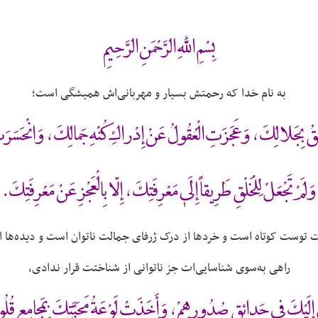
بِسْمِ اللَّهِ الرَّحْمَنِ الرَّحِيمِ
به نام خدا که رحمتش بسیار و مهربانی‌اش همیشگی است؛
ِيقُ بِجَلالِكَ ، وَعَجَزَتِ الْعُقُولُ عَنْ إِدْراكِ كُنْهِ جَمالِكَ ، وَانْحَسَ
وَلَمْ تَجْعَلْ لِلْخَلْقِ طَرِيقاً إِلَىٰ مَعْرِفَتِكَ ، إِلّا بِالْعَجْزِ عَنْ مَعْرِفَتِكَ .
ظمت توست کوتاه است و خردها از درک ژرفای جمالت ناتوان است و دیده‌ها
راهی به‌سوی شناسایی‌ات جز ناتوانی از شناختت قرار ندادی،
ْقِ إِلَيْكَ فِى حَدائِقِ صُدُورِهِمْ ، وَأَخَذَتْ لَوْعَةُ مَحَبَّتِكَ بِمَجامِعِ قُلُو