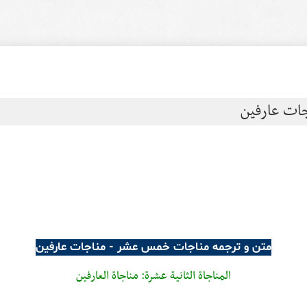
ات عارفین
متن و ترجمه مناجات خمس عشر - مناجات عارفین
المناجاة الثانية عشرة: مناجاة العارفين