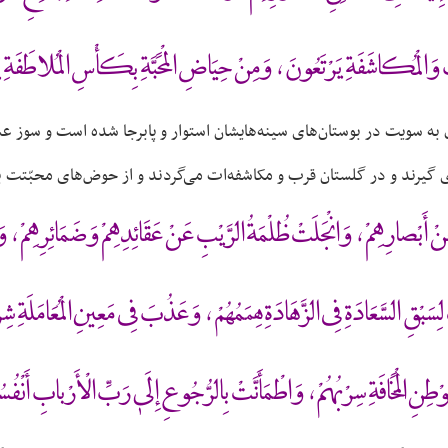
وَالْمُكاشَفَةِ يَرْتَعُونَ ، وَمِنْ حِيَاضِ الْمَحَبَّةِ بِكَأْسِ الْمُلاطَف
ق به سویت در بوستان‌های سینه‌هایشان استوار و پابرجا شده است و سوز عش
ای گیرند و در گلستان قرب و مکاشفه‌ات می‌گردند و از حوض‌های محبّتت 
َبْصارِهِمْ ، وَانْجَلَتْ ظُلْمَةُ الرَّيْبِ عَنْ عَقَائِدِهِمْ وَضَمَائِرِهِمْ ، وَانْ
ِسَبْقِ السَّعَادَةِ فِى الزَّهَادَةِ هِمَمُهُمْ ، وَعَذُبَ فِى مَعِينِ الْمُعَامَلَةِ ش
ْطِنِ الْمَخَافَةِ سِرْبُهُمْ ، وَاطْمَأَنَّتْ بِالرُّجُوعِ إِلَىٰ رَبِّ الْأَرْبابِ أَنْفُس