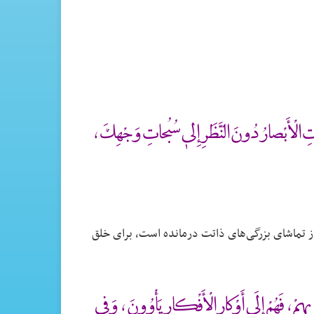
رَتِ الْأَبْصارُ دُونَ النَّظَرِ إِلىٰ سُبُحاتِ وَجْهِكَ ،
 از تماشای بزرگی‌های ذاتت درمانده است، برای خلق
بِهِمْ ، فَهُمْ إِلَىٰ أَوْكارِ الْأَفْكارِ يَأْوُونَ ، وَفِى