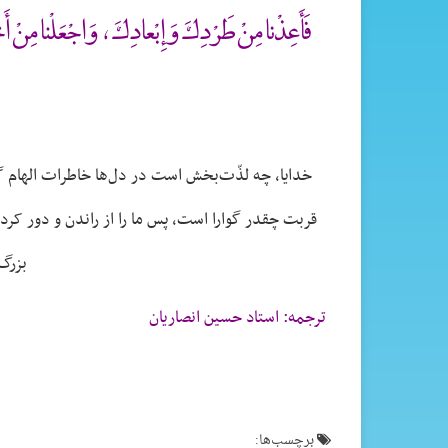
فَأَعِذْنا مِنْ طَرْدِكَ وَ إِبْعادِكَ ، وَاجْعَلْنا مِنْ أ
خدایا، چه لذّت‌بخش است در دل‌ها خاطرات الهام 
قربت چقدر گوارا است، پس ما را از راندن و دور کردن
بزرگ،
ترجمه: استاد حسین انصاریان
برچسب‌ها: