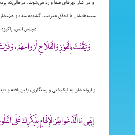
و در کنار نهرهای صفا وارد می‌شوند، درحالی‌که پرد
سینه‌هایشان با تحقّق معرفت، گشوده شده و همّتشان
مجلس انس، پاکیزه گش
وَتَيَقَّنَتْ بِالْفَوْزِ وَالْفَلَاحِ أَرْواحُهُمْ ، وَقَرَّتْ ب
و ارواحشان به نیکبختی و رستگاری، یقین یافته و دی
إِلٰهِى مَا أَلَذَّ خَواطِرَ الْإِلْهامِ بِذِكْرِكَ عَلَى الْ