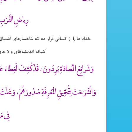
رِياضِ الْقُرْبِ 
خدایا ما را از کسانی قرار ده که شاخسارهای اشتیا
آشیانه اندیشه‌های والا ج
وَشَرائِعَ الْمُصافاةِ يَرِدُونَ ، قَدْ كُشِفَ الْغِطاءُ عَنْ أ
وَانْشَرَحَتْ بِتَحْقِيقِ الْمَعْرِفَةِ صُدُورُهُمْ ، وَعَلَتْ ل
فِى مَو