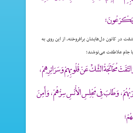
َةِ يَكْرَعُونَ؛
قت در کانون دل‌هایشان برافروخته، از این روی به
با جام ملاطفت می‌نوشند؛
تَفَتْ مُخَالَجَةُ الشَّكِّ عَنْ قُلُوبِهِمْ وَسَرَائِرِهِمْ ،
ِرْبُهُمْ ، وَطَابَ فِى مَجْلِسِ الْأُنْسِ سِرُّهُمْ ، وَأَمِنَ
ُهُمْ؛