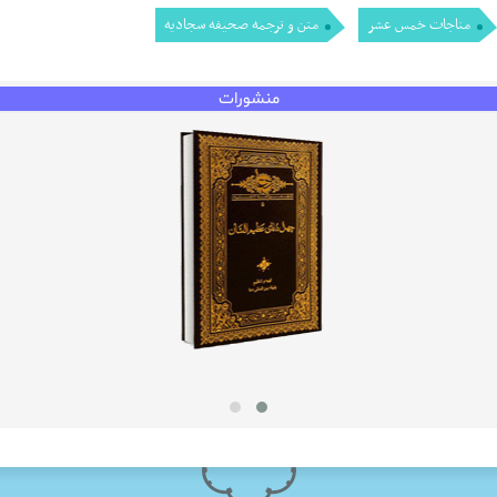
مناجات خمس عشر
متن و ترجمه صحیفه سجادیه
منشورات