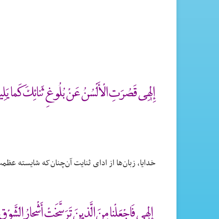
إِلٰهِى قَصُرَتِ الْأَلْسُنُ عَنْ بُلُوغِ ثَنائِكَ كَما يَل
خدایا، زبان‌ها از ادای ثنایت آن‌چنان‌که شایسته ع
إِلٰهِى فَاجْعَلْنا مِنَ الَّذِينَ تَرَسَّخَتْ أَشْجارُ الشَّو