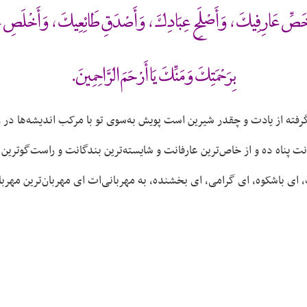
َخَصِّ عَارِفِيكَ ، وَأَصْلَحِ عِبَادِكَ ، وَأَصْدَقِ طَائِعِيكَ ، وَأَخْلَصِ عُبَّا
بِرَحْمَتِكَ وَمَنِّكَ يَا أَرْحَمَ الرَّاحِمِينَ.
گرفته از یادت و چقدر شیرین است پویش به‌سوی تو با مرکب اندیشه‌ها 
ت پناه ده و از خاص‌ترین عارفانت و شایسته‌ترین بندگانت و راست‌گوترین 
 ای باشکوه، ای گرامی، ای بخشنده، به مهربانی‌ات ای مهربان‌ترین مهربا