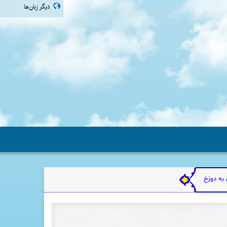
دیگر زبان‌ها
العربية
english
اردو
தமிழ்
در می آیند.»
و فرموده است:
«مرا بخوانید تا پاسختان دهم.»