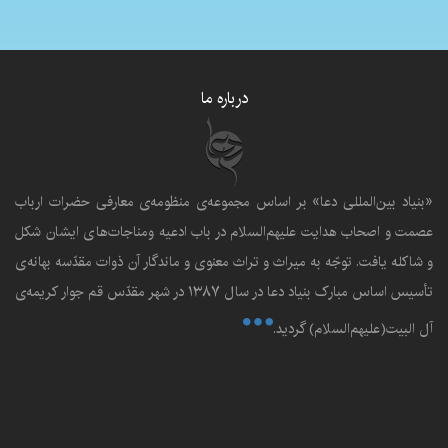
درباره ما
«بنياد بين‌المللى دعا» بر اساس مجموعه‌ی منظومه‌ی معارفى حضرات ارباب
عصمت و اصحاب هدايت عليهم‌السلام در باب ادعيه ومناجات‌هاى ايشان شکل
و شاکله يافت. توجّه به ميراث و تراث معنوى و ماندگار آن ذوات مقدّسه بهانه‌ى
تأسيس اساس مبارک بنياد دعا در سال ۱۳۸۷ در شهر مقدّس قم جوار کريمه‌ی
آل البيت(علیهم‌السلام) گرديد.