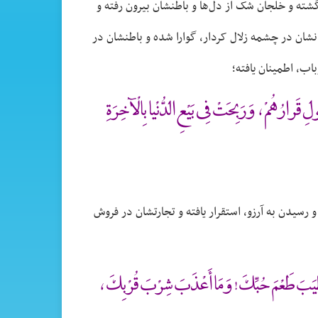
گشته و خلجان شک از دل‌ها و باطنشان بیرون رفته و
شان در چشمه زلال کردار، گوارا شده و باطنشان در
اب، اطمینان یافته؛
ْمُولِ قَرارُهُمْ ، وَرَبِحَتْ فِى بَيْعِ الدُّنْيا بِالْآخِرَةِ
رسیدن به آرزو، استقرار یافته و تجارتشان در فروش
ا أَطْيَبَ طَعْمَ حُبِّكَ ! وَمَا أَعْذَبَ شِرْبَ قُرْبِكَ ،