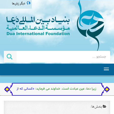
دیگر زبان‌ها
العربية
english
اردو
தமிழ்
ته است. زیرا دعا، عین عبادت است. خداوند می فرماید:
«کسانی که از عبادت من گردن فر
بخش‌ها: