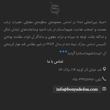
«بنياد بين‌المللى دعا» بر اساس مجموعه‌ی منظومه‌ی معارفى حضرات ارباب
عصمت و اصحاب هدايت عليهم‌السلام در باب ادعيه ومناجات‌هاى ايشان شکل
و شاکله يافت. توجّه به ميراث و تراث معنوى و ماندگار آن ذوات مقدّسه بهانه‌ى
تأسيس اساس مبارک بنياد دعا در سال ۱۳۸۷ در شهر مقدّس قم جوار کريمه‌ی
آل البيت(علیهم‌السلام) گرديد.
تماس با ما
قم، خیابان آذر، کوچه ۱۱۴، پلاک ۹۴
تلفن: ۳۷۷۵۶۶۹۶-۰۲۵