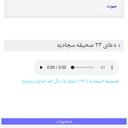
صوت
دعای ۲۳ صحیفه سجادیه
الصحيفة السجادية ( ۲۳ ) دعاؤه إذا سأل الله العافية وشكرها
منشورات