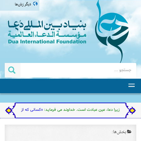
دیگر زبان‌ها
العربية
english
اردو
தமிழ்
 است. زیرا دعا، عین عبادت است. خداوند می فرماید:
«کسانی که از عبادت من گردن فراز
بخش‌ها: