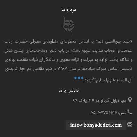
درباره ما
«بنياد بين‌المللى دعا» بر اساس مجموعه‌ی منظومه‌ی معارفى حضرات ارباب
عصمت و اصحاب هدايت عليهم‌السلام در باب ادعيه ومناجات‌هاى ايشان شکل
و شاکله يافت. توجّه به ميراث و تراث معنوى و ماندگار آن ذوات مقدّسه بهانه‌ى
تأسيس اساس مبارک بنياد دعا در سال ۱۳۸۷ در شهر مقدّس قم جوار کريمه‌ی
آل البيت(علیهم‌السلام) گرديد.
تماس با ما
قم، خیابان آذر، کوچه ۱۱۴، پلاک ۹۴
تلفن: ۳۷۷۵۶۶۹۶-۰۲۵