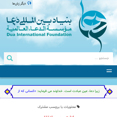
دیگر زبان‌ها
العربية
english
اردو
தமிழ்
ته است. زیرا دعا، عین عبادت است. خداوند می فرماید:
«کسانی که از عبادت من گردن فر
محتویات با برچسب مشترک