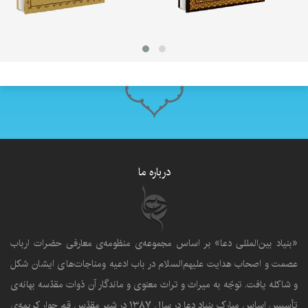
درباره ما
«بنياد بين‌المللى دعا» بر اساس مجموعه‌ی منظومه‌ی معارفى حضرات ارباب
عصمت و اصحاب هدايت عليهم‌السلام در باب ادعيه ومناجات‌هاى ايشان شکل
و شاکله يافت. توجّه به ميراث و تراث معنوى و ماندگار آن ذوات مقدّسه بهانه‌ى
تأسيس اساس مبارک بنياد دعا در سال ۱۳۸۷ در شهر مقدّس قم جوار کريمه‌ی