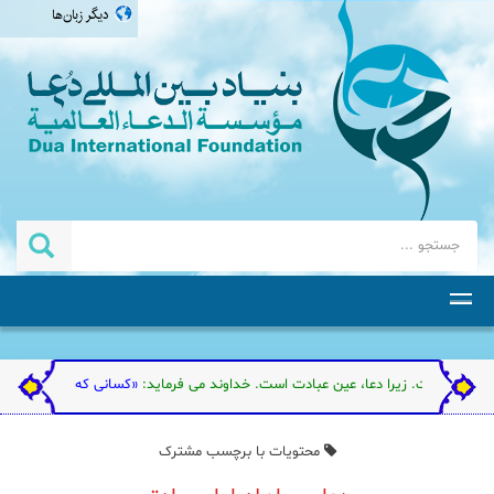
دیگر زبان‌ها
العربية
english
اردو
தமிழ்
ذشته است. زیرا دعا، عین عبادت است. خداوند می فرماید:
«کسانی که از عبادت من گردن 
محتویات با برچسب مشترک