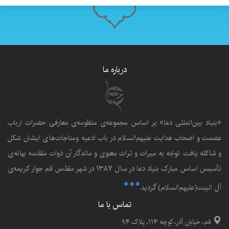
درباره ما
«بنياد بين‌المللى دعا» بر اساس مجموعه‌ی منظومه‌ی معارفى حضرات ارباب
عصمت و اصحاب هدايت عليهم‌السلام در باب ادعيه ومناجات‌هاى ايشان شکل
و شاکله يافت. توجّه به ميراث و تراث معنوى و ماندگار آن ذوات مقدّسه بهانه‌ى
تأسيس اساس مبارک بنياد دعا در سال ۱۳۸۷ در شهر مقدّس قم جوار کريمه‌ی
آل البيت(علیهم‌السلام) گرديد.
تماس با ما
قم، خیابان آذر، کوچه ۱۱۴، پلاک ۹۴