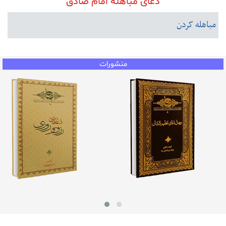
دعای مباهله امام صادق
مباهله کردن
منشورات