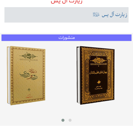
زیارت آل یس
زیارت آل یس
عليهم‌السلام
منشورات