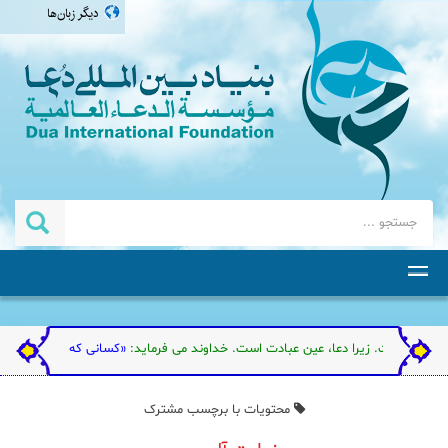
دیگر زبان‌ها
العربية
english
اردو
தமிழ்
ذشته است. زیرا دعا، عین عبادت است. خداوند می فرماید:
«کسانی که از عبادت من گردن 
محتویات با برچسب مشترک