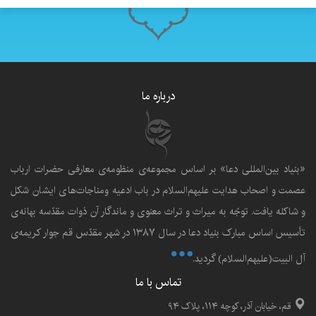
درباره ما
«بنياد بين‌المللى دعا» بر اساس مجموعه‌ی منظومه‌ی معارفى حضرات ارباب
عصمت و اصحاب هدايت عليهم‌السلام در باب ادعيه ومناجات‌هاى ايشان شکل
و شاکله يافت. توجّه به ميراث و تراث معنوى و ماندگار آن ذوات مقدّسه بهانه‌ى
تأسيس اساس مبارک بنياد دعا در سال ۱۳۸۷ در شهر مقدّس قم جوار کريمه‌ی
آل البيت(علیهم‌السلام) گرديد.
تماس با ما
قم، خیابان آذر، کوچه ۱۱۴، پلاک ۹۴